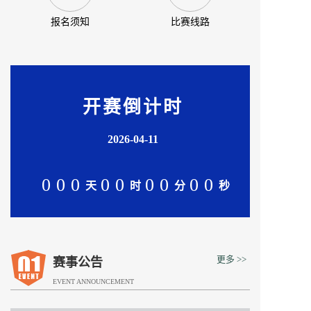
报名须知
比赛线路
开赛倒计时
2026-04-11
0
0
0
0
0
0
0
0
0
天
时
分
秒
更多 >>
赛事公告
EVENT ANNOUNCEMENT