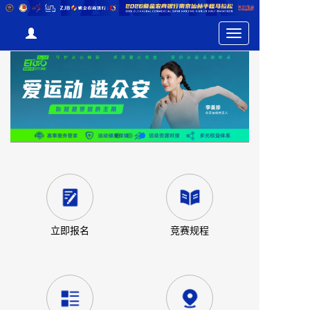
Toggle
navigation
立即报名
竞赛规程