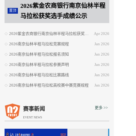
2026紫金农商银行南京仙林半程
置顶
马拉松获奖选手成绩公示
2026紫金农商银行南京仙林半程马拉松获奖选手成绩公示
Apr 2026
2026南京仙林半程马拉松竞赛规程
Jan 2026
2026南京仙林半程马拉松报名须知
Jan 2026
2026南京仙林半程马拉松参赛声明
Jan 2026
2026南京仙林半程马拉松比赛路线
Jan 2026
2026南京仙林半程马拉松高校赛中赛竞赛规程
Jan 2026
关于2025南京仙林半程马拉松比赛期间对部分道路采取临时交通管控的通告
Apr 2025
更多 >>
赛事新闻
EVENT NEWS